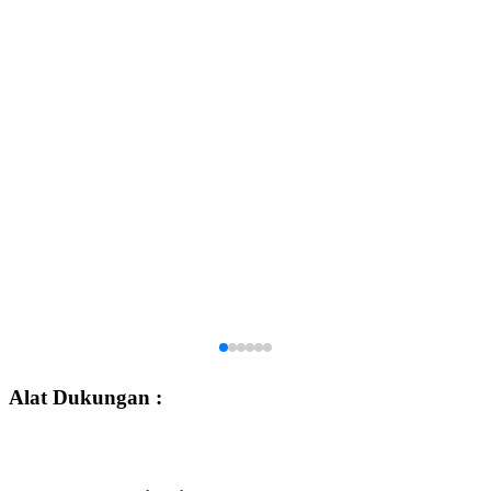
Alat Dukungan :