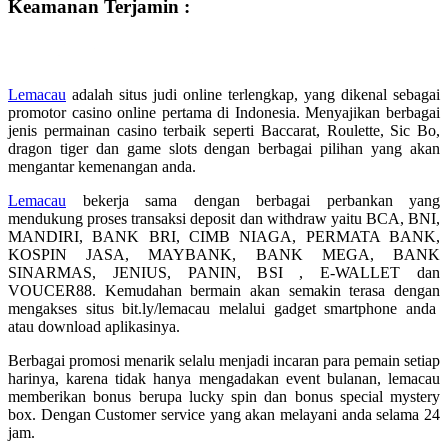
Keamanan Terjamin :
Lemacau
adalah situs judi online terlengkap, yang dikenal sebagai
promotor casino online pertama di Indonesia. Menyajikan berbagai
jenis permainan casino terbaik seperti Baccarat, Roulette, Sic Bo,
dragon tiger dan game slots dengan berbagai pilihan yang akan
mengantar kemenangan anda.
Lemacau
bekerja sama dengan berbagai perbankan yang
mendukung proses transaksi deposit dan withdraw yaitu BCA, BNI,
MANDIRI, BANK BRI, CIMB NIAGA, PERMATA BANK,
KOSPIN JASA, MAYBANK, BANK MEGA, BANK
SINARMAS, JENIUS, PANIN, BSI , E-WALLET dan
VOUCER88. Kemudahan bermain akan semakin terasa dengan
mengakses situs bit.ly/lemacau melalui gadget smartphone anda
atau download aplikasinya.
Berbagai promosi menarik selalu menjadi incaran para pemain setiap
harinya, karena tidak hanya mengadakan event bulanan, lemacau
memberikan bonus berupa lucky spin dan bonus special mystery
box. Dengan Customer service yang akan melayani anda selama 24
jam.