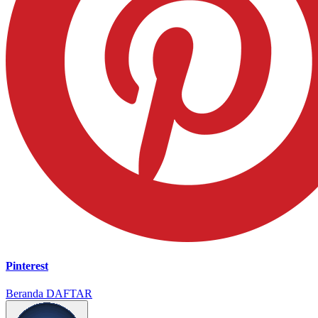
Pinterest
Beranda
DAFTAR