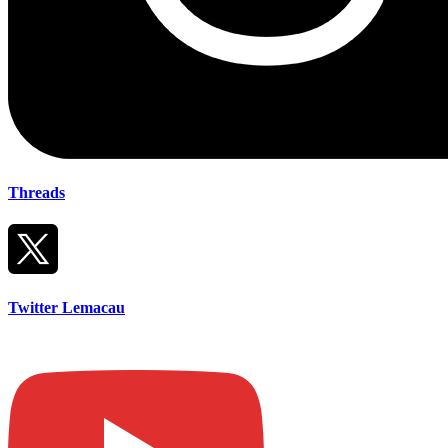
Threads
Twitter Lemacau