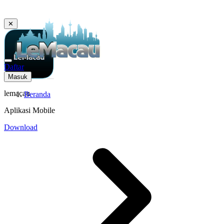
✕
Daftar
Masuk
lemacau
Beranda
Aplikasi Mobile
Download