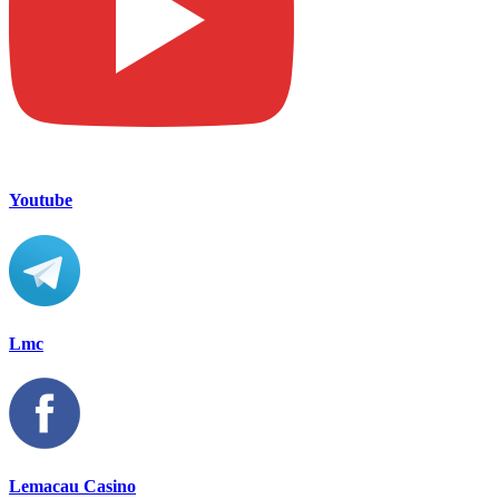
Youtube
Lmc
Lemacau Casino